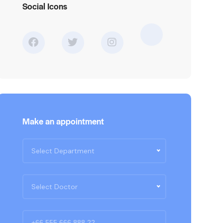
Social Icons
Make an appointment
Select Department
Select Doctor