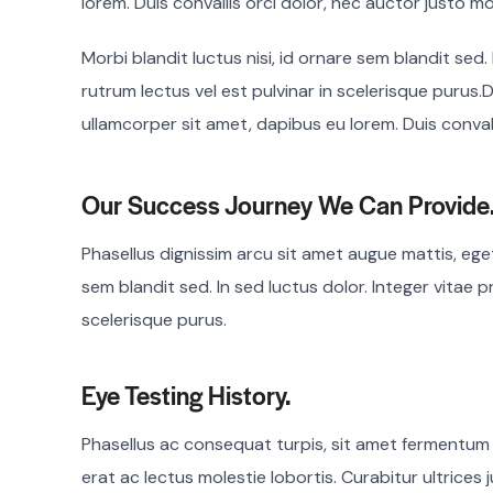
lorem. Duis convallis orci dolor, nec auctor justo mo
Morbi blandit luctus nisi, id ornare sem blandit sed.
rutrum lectus vel est pulvinar in scelerisque purus.D
ullamcorper sit amet, dapibus eu lorem. Duis convall
Our Success Journey We Can Provide
Phasellus dignissim arcu sit amet augue mattis, eget 
sem blandit sed. In sed luctus dolor. Integer vitae p
scelerisque purus.
Eye Testing History.
Phasellus ac consequat turpis, sit amet fermentum
erat ac lectus molestie lobortis. Curabitur ultrices j